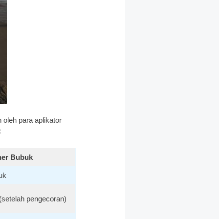
 oleh para aplikator
:
ner Bubuk
uk
 (setelah pengecoran)