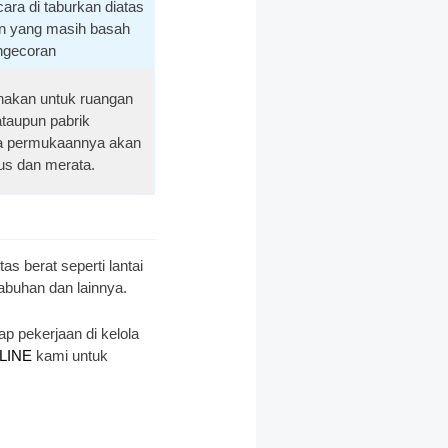
ara di taburkan diatas
on yang masih basah
ngecoran
nakan untuk ruangan
ataupun pabrik
rta permukaannya akan
lus dan merata.
s berat seperti lantai
labuhan dan lainnya.
ap pekerjaan di kelola
LINE
kami untuk