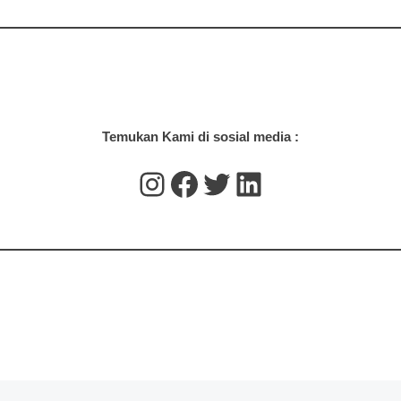
Temukan Kami di sosial media :