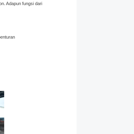
n. Adapun fungsi dari
benturan