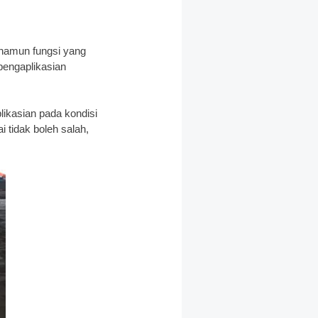
a namun fungsi yang
 pengaplikasian
plikasian pada kondisi
i tidak boleh salah,