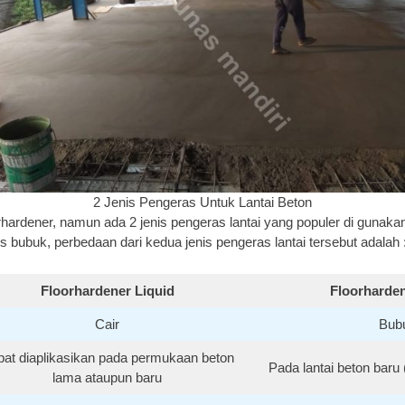
2 Jenis Pengeras Untuk Lantai Beton
rhardener, namun ada 2 jenis pengeras lantai yang populer di gunakan
enis bubuk, perbedaan dari kedua jenis pengeras lantai tersebut adalah 
Floorhardener Liquid
Floorharde
Cair
Bub
at diaplikasikan pada permukaan beton
Pada lantai beton baru
lama ataupun baru