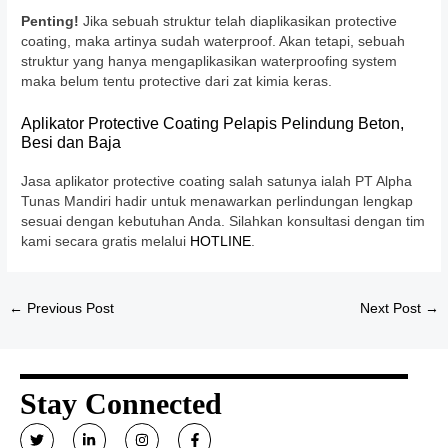
Penting!
Jika sebuah struktur telah diaplikasikan protective
coating, maka artinya sudah waterproof. Akan tetapi, sebuah
struktur yang hanya mengaplikasikan waterproofing system
maka belum tentu protective dari zat kimia keras.
Aplikator Protective Coating Pelapis Pelindung Beton,
Besi dan Baja
Jasa aplikator protective coating salah satunya ialah PT Alpha
Tunas Mandiri hadir untuk menawarkan perlindungan lengkap
sesuai dengan kebutuhan Anda. Silahkan konsultasi dengan tim
kami secara gratis melalui
HOTLINE
.
←
Previous Post
Next Post
→
Stay Connected
T
L
I
F
w
i
n
a