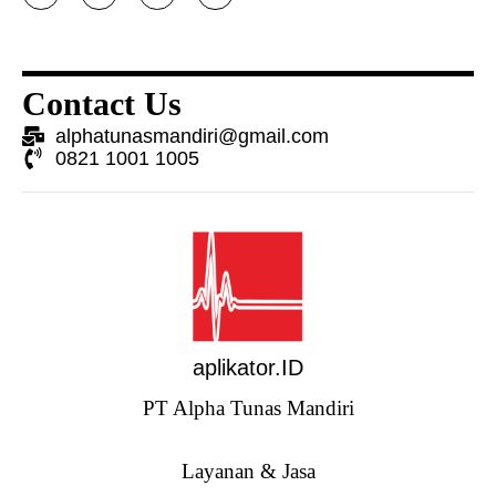
i
n
s
c
t
k
t
e
t
e
a
b
e
d
g
o
r
i
r
o
n
a
k
Contact Us
-
m
-
i
f
alphatunasmandiri@gmail.com
n
0821 1001 1005
aplikator.ID
PT Alpha Tunas Mandiri
Layanan & Jasa